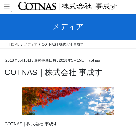
コ
ナ
ン
ビ
テ
ゲ
ン
ー
メディア
ツ
シ
へ
ョ
ス
ン
HOME
メディア
COTNAS｜株式会社 事成す
キ
に
ッ
移
プ
動
2018年5月15日
/ 最終更新日時 :
2018年5月15日
cotnas
COTNAS｜株式会社 事成す
COTNAS｜株式会社 事成す