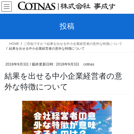
コ
ナ
ン
ビ
テ
ゲ
ン
ー
投稿
ツ
シ
へ
ョ
ス
ン
HOME
ご存知ですか？結果を出せる中小企業経営者の意外な特徴について
キ
に
結果を出せる中小企業経営者の意外な特徴について
ッ
移
プ
動
2018年9月3日
/ 最終更新日時 :
2018年9月3日
cotnas
結果を出せる中小企業経営者の意
外な特徴について